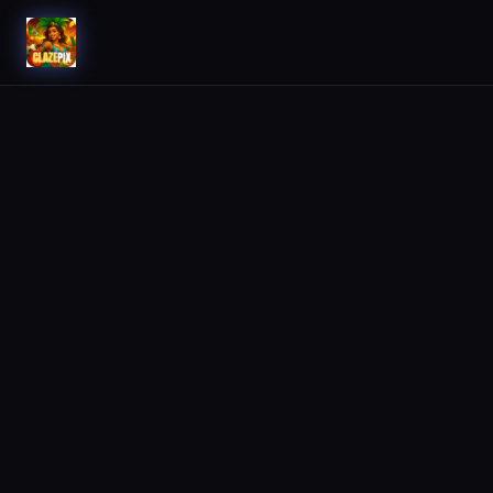
Pular para o conteúdo