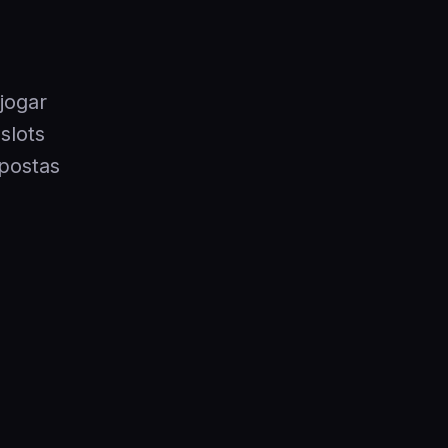
jogar
slots
postas