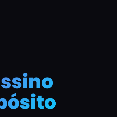
ssino
pósito