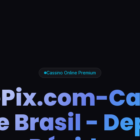
Cassino Online Premium
ePix.com-Ca
e Brasil - De