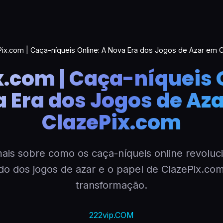
ix.com | Caça-níqueis Online: A Nova Era dos Jogos de Azar em 
x.com | Caça-níqueis O
 Era dos Jogos de Az
ClazePix.com
ais sobre como os caça-níqueis online revolu
o dos jogos de azar e o papel de ClazePix.co
transformação.
222vip.COM