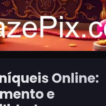
íqueis Online:
imento e