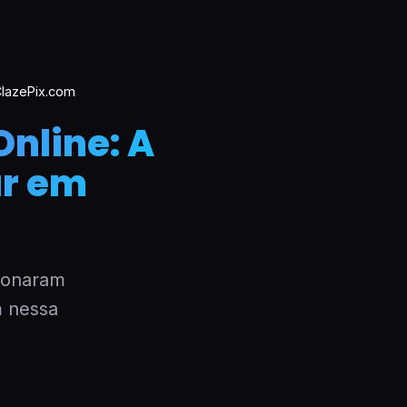
ClazePix.com
nline: A
ar em
cionaram
m nessa