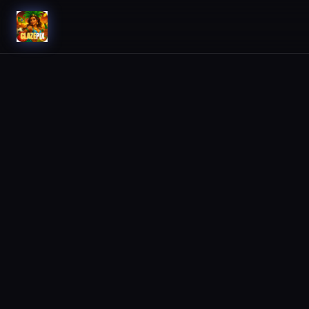
Pular para o conteúdo