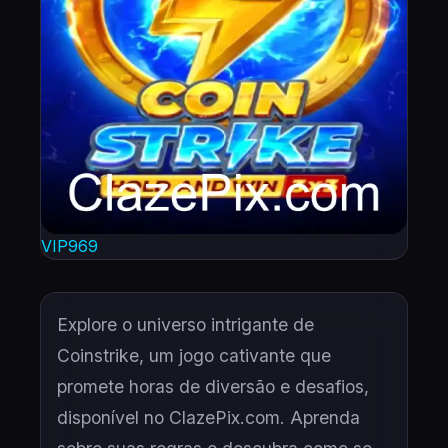
VIP969
Explore o universo intrigante de
Coinstrike, um jogo cativante que
promete horas de diversão e desafios,
disponível no ClazePix.com. Aprenda