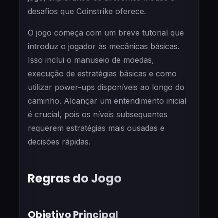
desafios que Coinstrike oferece.
O jogo começa com um breve tutorial que
introduz o jogador às mecânicas básicas.
Isso inclui o manuseio de moedas,
execução de estratégias básicas e como
utilizar power-ups disponíveis ao longo do
caminho. Alcançar um entendimento inicial
é crucial, pois os níveis subsequentes
requerem estratégias mais ousadas e
decisões rápidas.
Regras do Jogo
Objetivo Principal