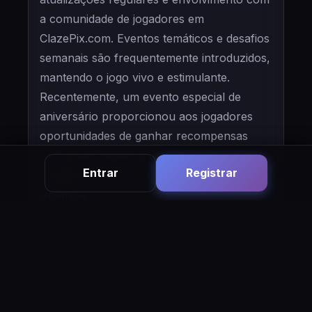
a comunidade de jogadores em
ClazePix.com. Eventos temáticos e desafios
semanais são frequentemente introduzidos,
mantendo o jogo vivo e estimulante.
Recentemente, um evento especial de
aniversário proporcionou aos jogadores
oportunidades de ganhar recompensas
exclusivas, destacando a dedicação dos
Entrar
Registrar
desenvolvedores em criar uma experiência
dinâmica.
Com a evolução constante do cenário dos
jogos online, Coinstrike se posiciona como
uma experiência inovadora que integra
tradições de jogabilidade com eventos
contemporâneos. É uma prova de como